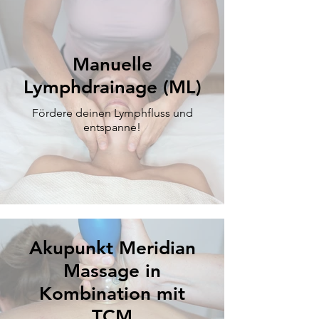
Manuelle
Lymphdrainage (ML)
Fördere deinen Lymphfluss und
entspanne!
Akupunkt Meridian
Massage in
Kombination mit
TCM