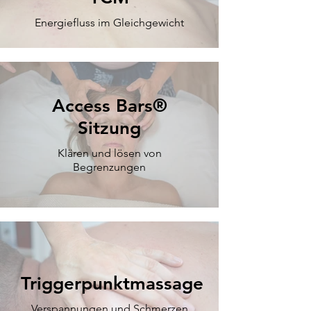
Energiefluss im Gleichgewicht
Access Bars®
Sitzung
Klären und lösen von
Begrenzungen
Triggerpunktmassage
Verspannungen und Schmerzen