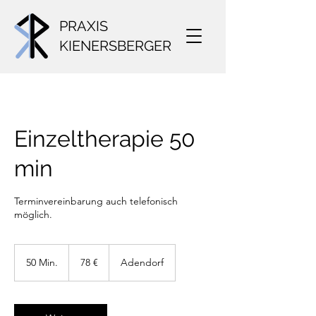
PRAXIS
KIENERSBERGER
Einzeltherapie 50
min
Terminvereinbarung auch telefonisch
möglich.
78
Euro
50 Min.
5
78 €
Adendorf
0
M
i